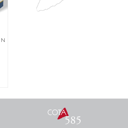
EN
n caja 6 botellas