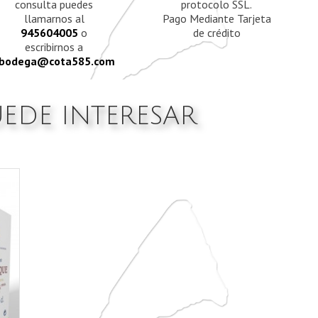
consulta puedes
protocolo SSL.
llamarnos al
Pago Mediante Tarjeta
945604005
o
de crédito
escribirnos a
bodega@cota585.com
UEDE INTERESAR