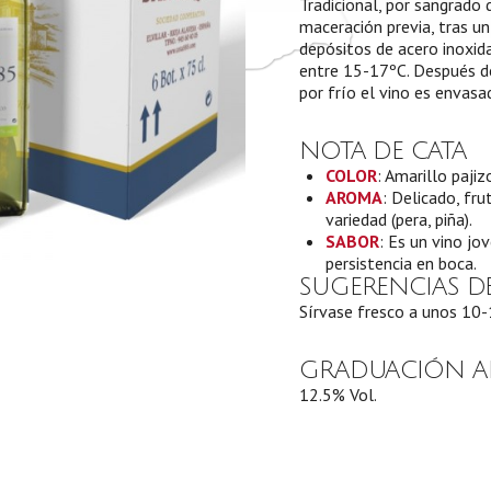
Tradicional, por sangrado
maceración previa, tras u
depósitos de acero inoxid
entre 15-17ºC. Después de 
por frío el vino es envasa
NOTA DE CATA
COLOR
: Amarillo paji
AROMA
: Delicado, fru
variedad (pera, piña).
SABOR
: Es un vino jo
persistencia en boca.
SUGERENCIAS DE
Sírvase fresco a unos 10-
GRADUACIÓN A
12.5% Vol.