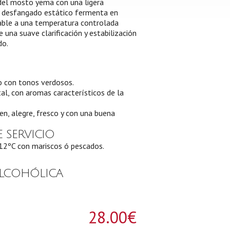
 del mosto yema con una ligera
n desfangado estático fermenta en
able a una temperatura controlada
una suave clarificación y estabilización
do.
zo con tonos verdosos.
tal, con aromas característicos de la
ven, alegre, fresco y con una buena
 SERVICIO
12ºC con mariscos ó pescados.
LCOHÓLICA
28.00
€